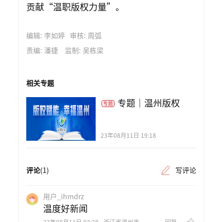
贡献“温职版权力量”。
编辑:
李如婷
审核:
周弧
责编:
潘捷
监制:
吴栋梁
相关专题
专题｜温州版权
23年08月11日 19:18
评论
(1)
写评论
用户_ihmdrz
温度好新闻