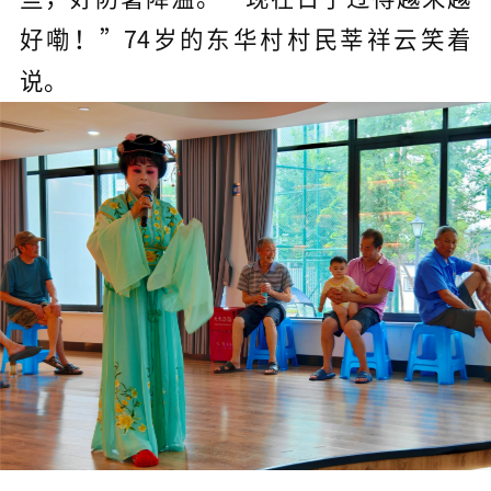
好嘞！”74岁的东华村村民莘祥云笑着
说。