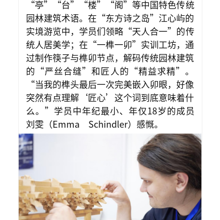
“亭”“台”“楼”“阁”等中国特色传统
园林建筑术语。在“东方诗之岛”江心屿的
实境游览中，学员们领略“天人合一”的传
统人居美学；在“一榫一卯”实训工坊，通
过制作筷子与榫卯节点，解码传统园林建筑
的“严丝合缝”和匠人的“精益求精”。
“当我的榫头最后一次完美嵌入卯眼，好像
突然有点理解‘匠心’这个词到底意味着什
么。”学员中年纪最小、年仅18岁的成员
刘雯（Emma Schindler）感慨。